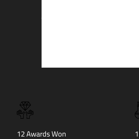
Duis aute irure dolor in reprehenderit
Duis aute irure dolor in reprehenderit in voluptate veli
fugiat nulla pariatur. Excepteur sint
fugiat nulla pariatur. Excepteur sint occaecat cupidata
culpa qui officia deserunt mollit anim
HAZEL KONTE
12 Awards Won
1