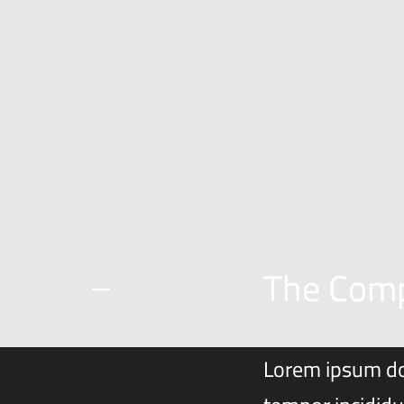
The Com
Lorem ipsum dol