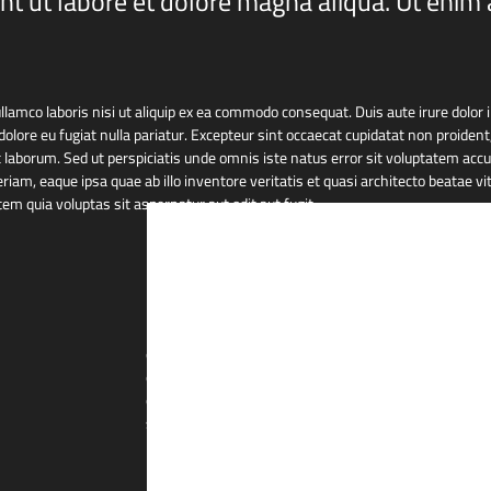
nt ut labore et dolore magna aliqua. Ut enim
llamco laboris nisi ut aliquip ex ea commodo consequat. Duis aute irure dolor 
dolore eu fugiat nulla pariatur. Excepteur sint occaecat cupidatat non proident, 
t laborum. Sed ut perspiciatis unde omnis iste natus error sit voluptatem a
am, eaque ipsa quae ab illo inventore veritatis et quasi architecto beatae vit
 quia voluptas sit aspernatur aut odit aut fugit
Excepteur sint occaecat cupidatat non proident, sunt in
deserunt mollit anim id est laborum. Sed ut perspicia
error sit voluptatem accusantium doloremque laudan
eaque ipsa quae ab illo inventore veritatis et quasi arc
sunt explicabo.
The Founder