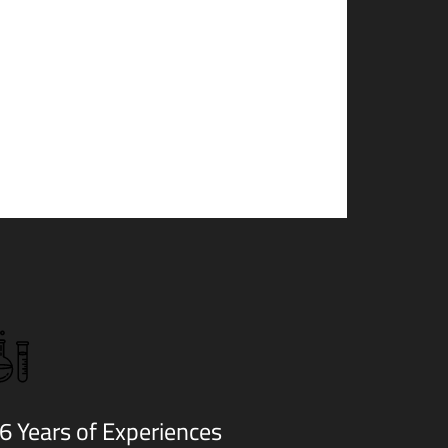
 in voluptate velit esse cillum dolore eu
t esse cillum dolore eu
 occaecat cupidatat non proident, sunt in
t non proident
 id est laborum.
6 Years of Experiences