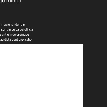
 ad minim
in reprehenderit in
sunt in culpa qui officia
ccusantium doloremque
ae dicta sunt explicabo.
 culpa qui officia
tis unde omnis iste natus
tium, totam rem aperiam,
hitecto beatae vitae dicta