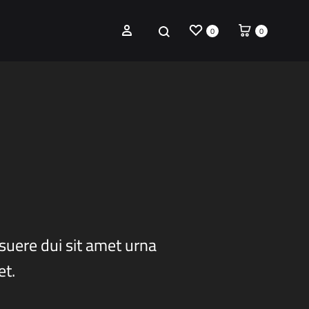
0
0
osuere dui sit amet urna
et.